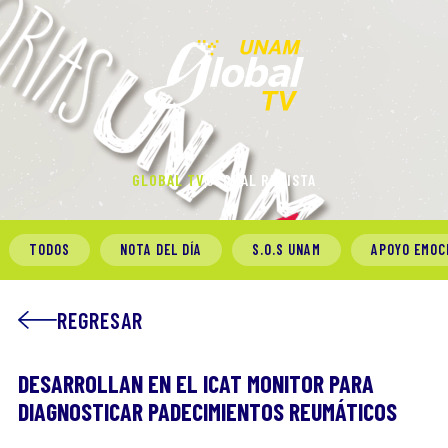
GLOBAL TV
GLOBAL REVISTA
TODOS
NOTA DEL DÍA
S.O.S UNAM
APOYO EMOC
REGRESAR
DESARROLLAN EN EL ICAT MONITOR PARA
DIAGNOSTICAR PADECIMIENTOS REUMÁTICOS