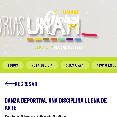
GLOBAL TV
GLOBAL REVISTA
TODOS
NOTA DEL DÍA
S.O.S UNAM
APOYO EMOC
REGRESAR
DANZA DEPORTIVA, UNA DISCIPLINA LLENA DE
ARTE
Fabiola Méndez / Frank Medina