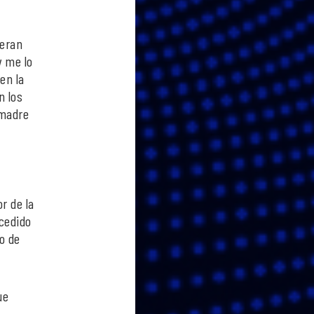
ueran
 me lo
en la
n los
(madre
r de la
ucedido
o de
ue