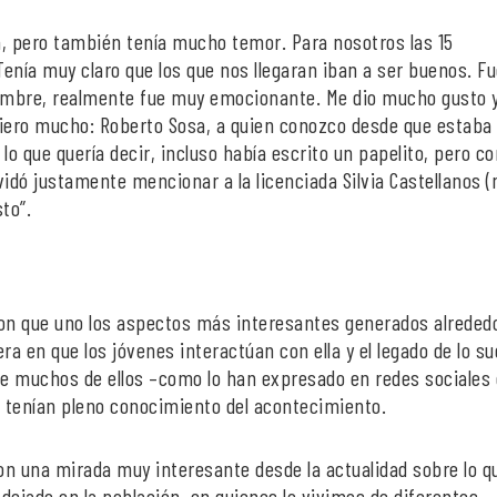
, pero también tenía mucho temor. Para nosotros las 15
Tenía muy claro que los que nos llegaran iban a ser buenos. F
ombre, realmente fue muy emocionante. Me dio mucho gusto y
ero mucho: Roberto Sosa, a quien conozco desde que estaba 
lo que quería decir, incluso había escrito un papelito, pero co
vidó justamente mencionar a la licenciada Silvia Castellanos 
sto”.
n que uno los aspectos más interesantes generados alrededo
ra en que los jóvenes interactúan con ella y el legado de lo s
 que muchos de ellos –como lo han expresado en redes sociales 
 tenían pleno conocimiento del acontecimiento.
con una mirada muy interesante desde la actualidad sobre lo q
 dejado en la población, en quienes lo vivimos de diferentes