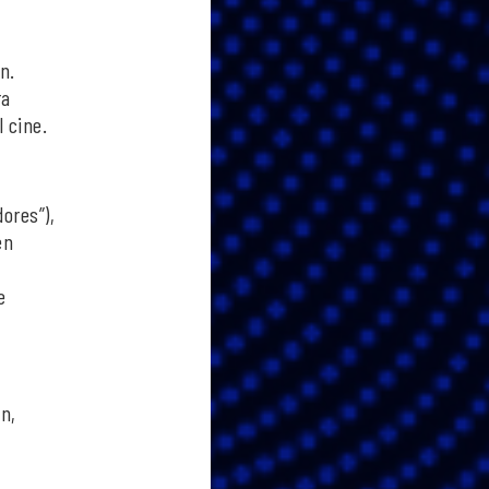
n.
ra
 cine.
ores”),
en
e
n,