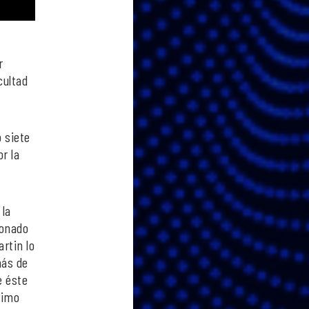
r
cultad
 siete
r la
 la
ionado
rtin lo
más de
e éste
ximo