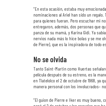
“En esta ocasión, estaba muy emocionada
nominaciones al Ariel han sido un regalo. 
para quienes fueran. Pero escuchar mi n
entregaron, además, dos personas que qui
panza de su mamá, y Karina Gidi. Ya sabía 
nervios nada más lo hice bolas y se me ol
de Pierre), que es la inspiradora de todo e
No se olvida
Tanto Saint-Martin como Huertas señalaro
película después de su estreno, es la mane
en Tlatelolco el 2 de octubre de 1968, ya
manera personal con los involucrados– no
“El guion de Pierre e Iker es muy bueno, 
pasó el 2 de octubre y las secuelas que ha