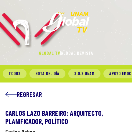
GLOBAL TV
GLOBAL REVISTA
TODOS
NOTA DEL DÍA
S.O.S UNAM
APOYO EMOC
REGRESAR
CARLOS LAZO BARREIRO: ARQUITECTO,
PLANIFICADOR, POLÍTICO
Carlos Ochoa