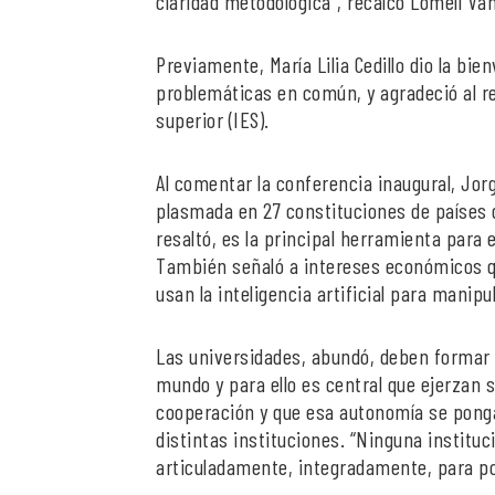
claridad metodológica”, recalcó Lomelí Va
Previamente, María Lilia Cedillo dio la bie
problemáticas en común, y agradeció al re
superior (IES).
Al comentar la conferencia inaugural, Jor
plasmada en 27 constituciones de países 
resaltó, es la principal herramienta para
También señaló a intereses económicos qu
usan la inteligencia artificial para manipu
Las universidades, abundó, deben formar
mundo y para ello es central que ejerzan s
cooperación y que esa autonomía se ponga 
distintas instituciones. “Ninguna institu
articuladamente, integradamente, para po