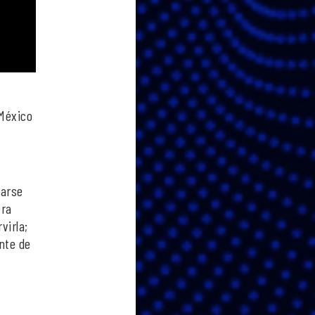
 México
s
carse
era
virla;
nte de