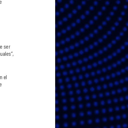
e
e ser
uales”,
n el
e