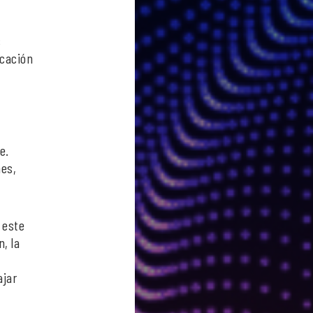
s
ucación
e.
nes,
 este
, la
ajar