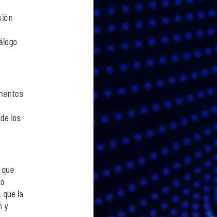
sión
iálogo
umentos
de los
o que
no
 que la
n y