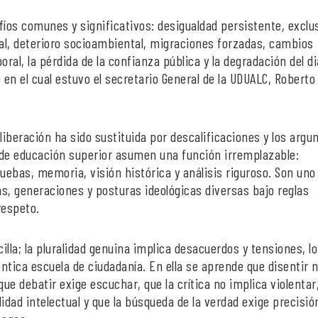
fíos comunes y significativos: desigualdad persistente, exclu
onal, deterioro socioambiental, migraciones forzadas, cambios
ral, la pérdida de la confianza pública y la degradación del d
o en el cual estuvo el secretario General de la UDUALC, Roberto
iberación ha sido sustituida por descalificaciones y los arg
s de educación superior asumen una función irremplazable:
uebas, memoria, visión histórica y análisis riguroso. Son uno 
s, generaciones y posturas ideológicas diversas bajo reglas
respeto.
lla; la pluralidad genuina implica desacuerdos y tensiones, l
éntica escuela de ciudadanía. En ella se aprende que disentir 
 que debatir exige escuchar, que la crítica no implica violentar,
idad intelectual y que la búsqueda de la verdad exige precisió