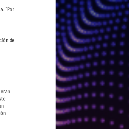
a. “Por
s
ción de
 eran
ste
an
ión