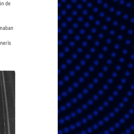
ón de
rmaban
neris
.