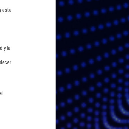
a este
 y la
blecer
el