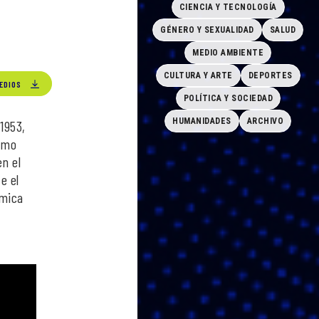
CIENCIA Y TECNOLOGÍA
GÉNERO Y SEXUALIDAD
SALUD
MEDIO AMBIENTE
CULTURA Y ARTE
DEPORTES
EDIOS
POLÍTICA Y SOCIEDAD
HUMANIDADES
ARCHIVO
1953,
como
n el
e el
émica