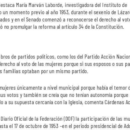
estaca María Marván Laborde, investigadora del Instituto de
o un momento previo al año 1953, durante el sexenio de Lázar
tados y en el Senado comenzó a reconocerse el derecho al vot
 no promulgar la reforma al artículo 34 de la Constitución.
os de partidos políticos, como los del Partido Acción Nacio
 derecho al voto de las mujeres porque si sus esposos o sus p
s familias optaban por un mismo partido.
s mujeres únicamente a nivel municipal porque había el temor 
 sus votos y también se creía que no tenían autonomía porque
ido a su supuesta cercanía con la Iglesia, comenta Cárdenas A
 Diario Oficial de la Federación (DOF) la participación de las m
ta el 17 de octubre de 1953 –en el periodo presidencial de Ad