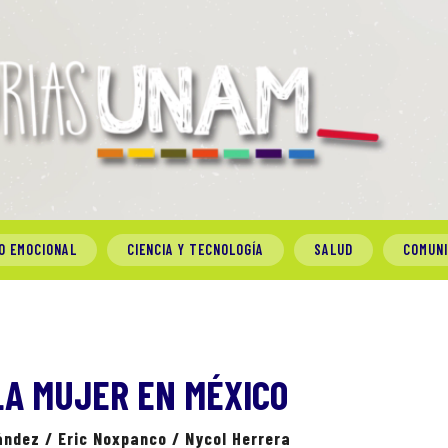
O EMOCIONAL
CIENCIA Y TECNOLOGÍA
SALUD
COMUN
LA MUJER EN MÉXICO
ández / Eric Noxpanco / Nycol Herrera