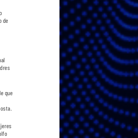
o
o de
nal
adres
de que
costa.
ujeres
olfo