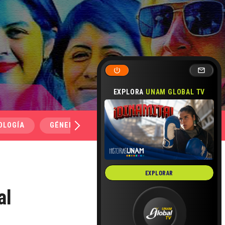
EXPLORA
UNAM GLOBAL TV
OLOGÍA
GÉNERO Y SEXUALIDAD
SALUD
MEDI
EXPLORAR
al