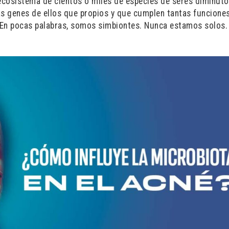
osistema de cientos o miles de especies de seres diminuto
 genes de ellos que propios y que cumplen tantas funcione
. En pocas palabras, somos simbiontes. Nunca estamos solos.