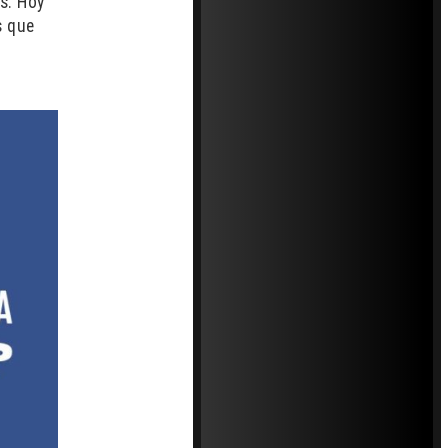
s. Hoy
s que