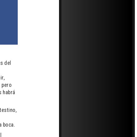
s del
ir,
 pero
s habrá
testino,
a boca.
l