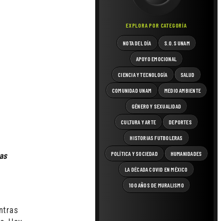
EXPLORA POR CATEGORÍA
NOTA DEL DÍA
S.O.S UNAM
APOYO EMOCIONAL
CIENCIA Y TECNOLOGÍA
SALUD
COMUNIDAD UNAM
MEDIO AMBIENTE
GÉNERO Y SEXUALIDAD
CULTURA Y ARTE
DEPORTES
HISTORIAS FUTBOLERAS
POLÍTICA Y SOCIEDAD
HUMANIDADES
as
LA DÉCADA COVID EN MÉXICO
100 AÑOS DE MURALISMO
ntras