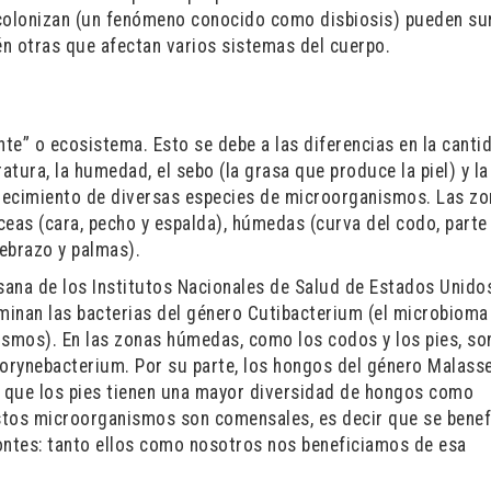
 colonizan (un fenómeno conocido como disbiosis) pueden su
én otras que afectan varios sistemas del cuerpo.
nte” o ecosistema. Esto se debe a las diferencias en la canti
eratura, la humedad, el sebo (la grasa que produce la piel) y l
crecimiento de diversas especies de microorganismos. Las z
áceas (cara, pecho y espalda), húmedas (curva del codo, parte
ntebrazo y palmas).
 sana de los Institutos Nacionales de Salud de Estados Unido
inan las bacterias del género Cutibacterium (el microbioma
ismos). En las zonas húmedas, como los codos y los pies, s
orynebacterium. Por su parte, los hongos del género Malass
s que los pies tienen una mayor diversidad de hongos como
stos microorganismos son comensales, es decir que se benef
ontes: tanto ellos como nosotros nos beneficiamos de esa