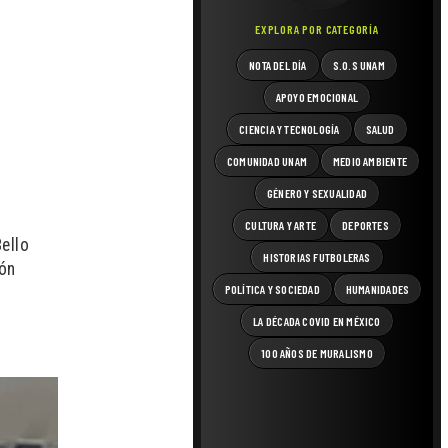
EXPLORA POR CATEGORÍA
NOTA DEL DÍA
S.O.S UNAM
APOYO EMOCIONAL
CIENCIA Y TECNOLOGÍA
SALUD
COMUNIDAD UNAM
MEDIO AMBIENTE
GÉNERO Y SEXUALIDAD
CULTURA Y ARTE
DEPORTES
ello
HISTORIAS FUTBOLERAS
ión
POLÍTICA Y SOCIEDAD
HUMANIDADES
LA DÉCADA COVID EN MÉXICO
100 AÑOS DE MURALISMO