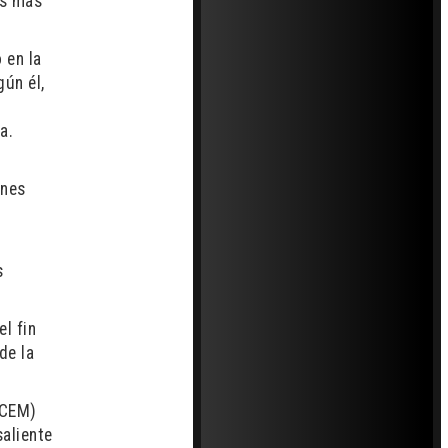
es más
 en la
ún él,
a.
ones
s
el fin
de la
ECEM)
aliente