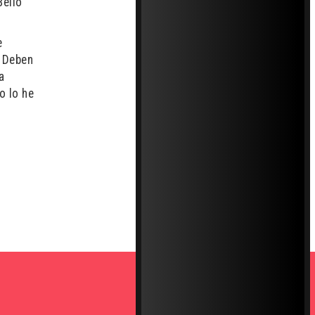
Bello
e
. Deben
a
o lo he