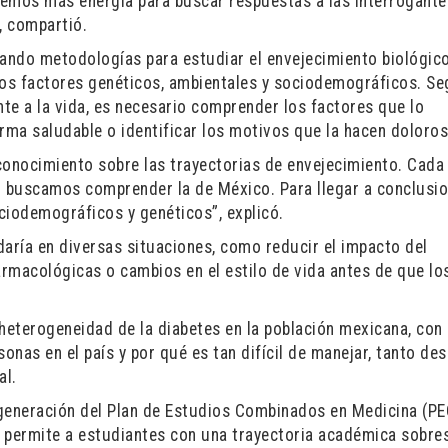
nemos más energía para buscar respuestas a las interrogant
, compartió.
lando metodologías para estudiar el envejecimiento biológico
los factores genéticos, ambientales y sociodemográficos. Seg
nte a la vida, es necesario comprender los factores que lo
rma saludable o identificar los motivos que la hacen doloros
conocimiento sobre las trayectorias de envejecimiento. Cada
o buscamos comprender la de México. Para llegar a conclusi
iodemográficos y genéticos”, explicó.
daría en diversas situaciones, como reducir el impacto del
rmacológicas o cambios en el estilo de vida antes de que lo
 heterogeneidad de la diabetes en la población mexicana, con 
onas en el país y por qué es tan difícil de manejar, tanto des
al.
 generación del Plan de Estudios Combinados en Medicina (P
 permite a estudiantes con una trayectoria académica sobres