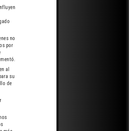
nfluyen
igado
enes no
os por
e
comentó.
en al
para su
llo de
r
emos
os