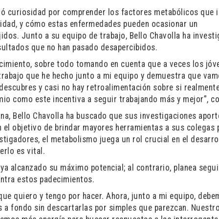
tró curiosidad por comprender los factores metabólicos que i
besidad, y cómo estas enfermedades pueden ocasionar un
idos. Junto a su equipo de trabajo, Bello Chavolla ha invest
esultados que no han pasado desapercibidos.
ocimiento, sobre todo tomando en cuenta que a veces los jóv
 trabajo que he hecho junto a mi equipo y demuestra que vam
escubres y casi no hay retroalimentación sobre si realment
remio como este incentiva a seguir trabajando más y mejor”, 
ina, Bello Chavolla ha buscado que sus investigaciones aport
 el objetivo de brindar mayores herramientas a sus colegas 
stigadores, el metabolismo juega un rol crucial en el desarro
rlo es vital.
ya alcanzado su máximo potencial; al contrario, planea segui
ontra estos padecimientos.
ue quiero y tengo por hacer. Ahora, junto a mi equipo, deb
as a fondo sin descartarlas por simples que parezcan. Nuestr