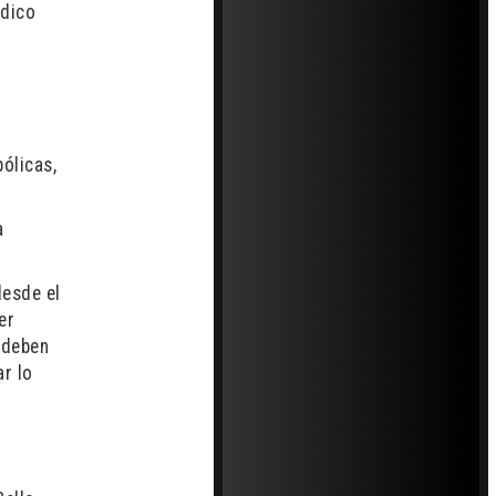
édico
ólicas,
a
desde el
er
 deben
ar lo