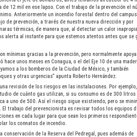
 de 12 mil en ese lapso. Con el trabajo de la prevención el 
ínimo. Anteriormente un incendio forestal dentro del campu
ajo de prevención, a través de nuestra nueva dirección y por
maras térmicas, de manera que, al detectar un calor inapropia
os alerta al instante para que estemos atentos antes que se 
son mínimas gracias a la prevención, pero normalmente apoy
ió hace unos meses en Conagua, o el del Eje 10 de una mader
yamos a los bomberos de la Ciudad de México, y también
ques y otras urgencias” apunta Roberto Hernández.
una revisión de los riesgos en las instalaciones. Por ejemplo
udio de cuánto gas utilizan, si su consumo es de 300 litros 
ca a uno de 500. Así el riesgo sigue existiendo, pero se mini
 El trabajo del prevencionista es revisar todos los equipos d
aciones en cada lugar para que sean los primeros respondient
lar los connatos de incendio.
la conservación de la Reserva del Pedregal, pues además de