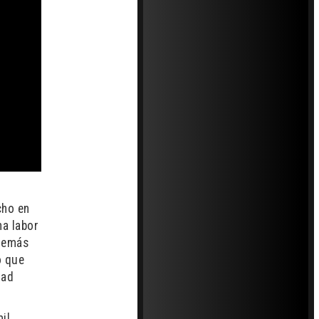
cho en
na labor
además
o que
dad
il