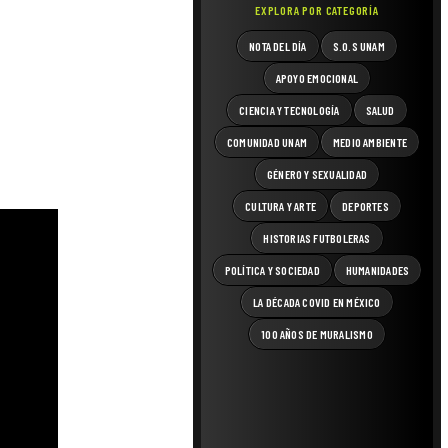
EXPLORA POR CATEGORÍA
NOTA DEL DÍA
S.O.S UNAM
APOYO EMOCIONAL
CIENCIA Y TECNOLOGÍA
SALUD
COMUNIDAD UNAM
MEDIO AMBIENTE
GÉNERO Y SEXUALIDAD
CULTURA Y ARTE
DEPORTES
HISTORIAS FUTBOLERAS
POLÍTICA Y SOCIEDAD
HUMANIDADES
LA DÉCADA COVID EN MÉXICO
100 AÑOS DE MURALISMO