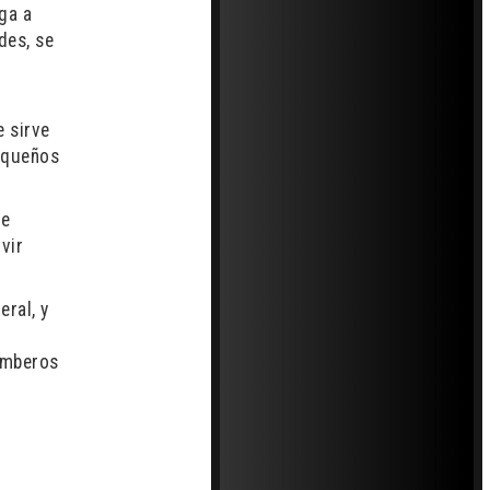
ega a
des, se
e sirve
pequeños
ue
vir
ral, y
omberos