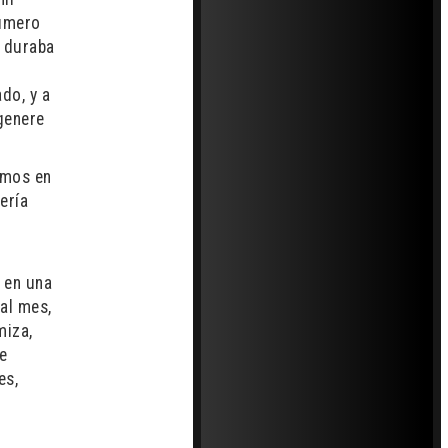
número
s duraba
do, y a
genere
amos en
ería
, en una
al mes,
miza,
e
es,