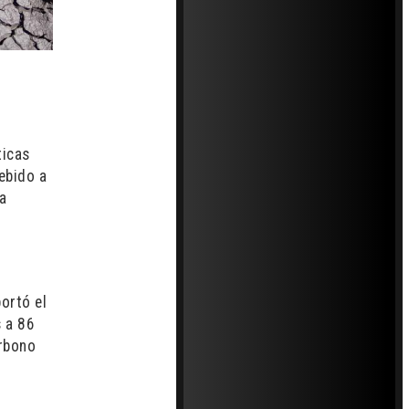
e
ticas
ebido a
a
portó el
 a 86
arbono