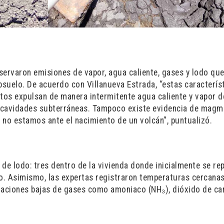
bservaron emisiones de vapor, agua caliente, gases y lodo qu
bsuelo. De acuerdo con Villanueva Estrada, “estas caracterís
stos expulsan de manera intermitente agua caliente y vapor d
y cavidades subterráneas. Tampoco existe evidencia de magm
e no estamos ante el nacimiento de un volcán”, puntualizó.
 de lodo: tres dentro de la vivienda donde inicialmente se re
o. Asimismo, las expertas registraron temperaturas cercanas
raciones bajas de gases como amoniaco (NH₃), dióxido de c