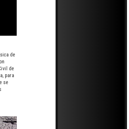
ísica de
con
ivil de
a, para
e se
s