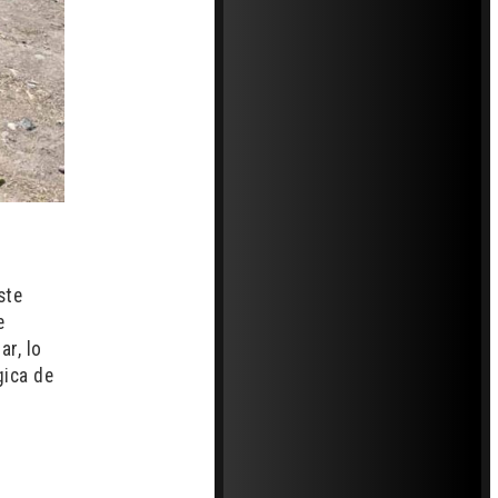
ste
e
ar, lo
gica de