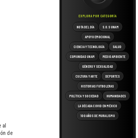
EXPLORA POR CATEGORÍA
NOTA DEL DÍA
S.O.S UNAM
APOYO EMOCIONAL
CIENCIA Y TECNOLOGÍA
SALUD
COMUNIDAD UNAM
MEDIO AMBIENTE
GÉNERO Y SEXUALIDAD
CULTURA Y ARTE
DEPORTES
HISTORIAS FUTBOLERAS
POLÍTICA Y SOCIEDAD
HUMANIDADES
LA DÉCADA COVID EN MÉXICO
100 AÑOS DE MURALISMO
 al
ión de