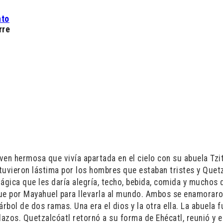
nto
rre
en hermosa que vivía apartada en el cielo con su abuela Tzit
tuvieron lástima por los hombres que estaban tristes y Quet
gica que les daría alegría, techo, bebida, comida y muchos
ue por Mayahuel para llevarla al mundo. Ambos se enamoraro
árbol de dos ramas. Una era el dios y la otra ella. La abuela f
azos. Quetzalcóatl retornó a su forma de Ehécatl, reunió y e