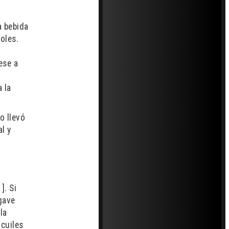
a bebida
oles.
ese a
 la
o llevó
l y
]. Si
agave
la
icuiles