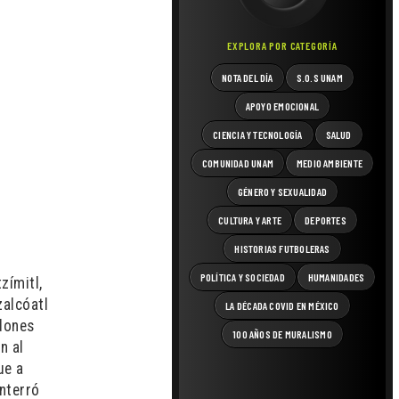
EXPLORA POR CATEGORÍA
NOTA DEL DÍA
S.O.S UNAM
APOYO EMOCIONAL
CIENCIA Y TECNOLOGÍA
SALUD
COMUNIDAD UNAM
MEDIO AMBIENTE
GÉNERO Y SEXUALIDAD
CULTURA Y ARTE
DEPORTES
HISTORIAS FUTBOLERAS
POLÍTICA Y SOCIEDAD
HUMANIDADES
zímitl,
zalcóatl
LA DÉCADA COVID EN MÉXICO
 dones
100 AÑOS DE MURALISMO
n al
ue a
nterró