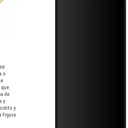
 se
a o
se
a que
ma de
s y
cidito y
a Figura