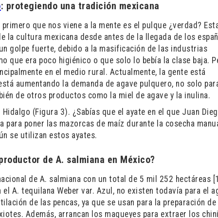
o
: protegiendo una tradición mexicana
primero que nos viene a la mente es el pulque ¿verdad? Est
e la cultura mexicana desde antes de la llegada de los españ
un golpe fuerte, debido a la masificación de las industrias
o que era poco higiénico o que solo lo bebía la clase baja. P
ncipalmente en el medio rural. Actualmente, la gente está
 está aumentando la demanda de agave pulquero, no solo para
ién de otros productos como la miel de agave y la inulina.
n Hidalgo (Figura 3). ¿Sabías que el ayate en el que Juan Dieg
ba para poner las mazorcas de maíz durante la cosecha manua
ún se utilizan estos ayates.
 productor de A. salmiana en México?
acional de A. salmiana con un total de 5 mil 252 hectáreas [1
 el A. tequilana Weber var. Azul, no existen todavía para el 
tilación de las pencas, ya que se usan para la preparación de 
ixiotes. Además, arrancan los magueyes para extraer los chin