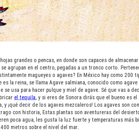
hojas grandes o pencas, en donde son capaces de almacenar
se agrupan en el centro, pegadas a un tronco corto. Pertene
distintamente magueyes o agaves? En México hay como 200 ti
ue es la reina, se llama Agave salmiana, conocido como agave
ue se usa para hacer pulque y miel de agave. Sé que vas a de
abricar
el tequila
, y si eres de Sonora dirás que el bueno es el
ra, y ¡qué decir de los agaves mezcaleros! Los agaves son co
rago con historia, Estas plantas son aventureras del desierto
eren poca agua, les gusta la luz fuerte y temperaturas más b
 400 metros sobre el nivel del mar.