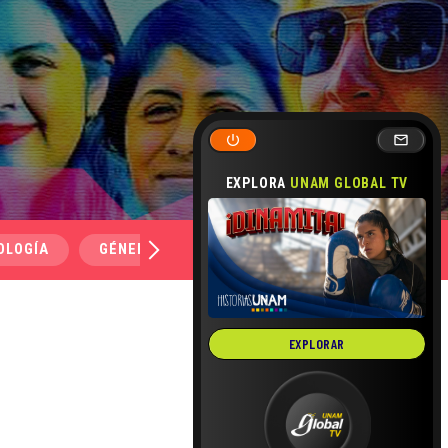
EXPLORA
UNAM GLOBAL TV
OLOGÍA
GÉNERO Y SEXUALIDAD
SALUD
MEDI
EXPLORAR