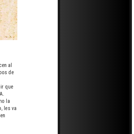
cen al
pos de
cir que
 A.
mo la
, les va
ien