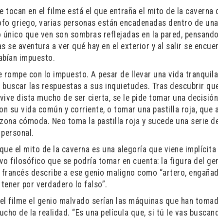
e tocan en el filme está el que entraña el mito de la caverna 
ósofo griego, varias personas están encadenadas dentro de un
o único que ven son sombras reflejadas en la pared, pensand
as se aventura a ver qué hay en el exterior y al salir se encue
abían impuesto.
rompe con lo impuesto. A pesar de llevar una vida tranquila
a buscar las respuestas a sus inquietudes. Tras descubrir qu
vive dista mucho de ser cierta, se le pide tomar una decisió
 con su vida común y corriente, o tomar una pastilla roja, que
u zona cómoda. Neo toma la pastilla roja y sucede una serie d
 personal.
que el mito de la caverna es una alegoría que viene implícita 
o filosófico que se podría tomar en cuenta: la figura del ge
o francés describe a ese genio maligno como “artero, engañad
 tener por verdadero lo falso”.
el filme el genio malvado serían las máquinas que han tomad
cho de la realidad. “Es una película que, si tú le vas buscand