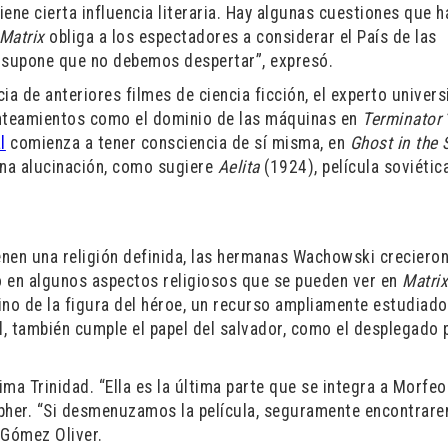
ene cierta influencia literaria. Hay algunas cuestiones que 
Matrix
obliga a los espectadores a considerar el País de las
e supone que no debemos despertar”, expresó.
cia de anteriores filmes de ciencia ficción, el experto univers
nteamientos como el dominio de las máquinas en
Terminator
l
comienza a tener consciencia de sí misma, en
Ghost in the 
una alucinación, como sugiere
Aelita
(1924), película soviéti
nen una religión definida, las hermanas Wachowski crecieron
ió en algunos aspectos religiosos que se pueden ver en
Matri
ino de la figura del héroe, un recurso ampliamente estudiado
 también cumple el papel del salvador, como el desplegado 
ima Trinidad. “Ella es la última parte que se integra a Morfeo
ypher. “Si desmenuzamos la película, seguramente encontrar
ó Gómez Oliver.