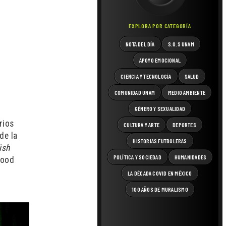
EXPLORA POR CATEGORÍA
NOTA DEL DÍA
S.O.S UNAM
APOYO EMOCIONAL
CIENCIA Y TECNOLOGÍA
SALUD
COMUNIDAD UNAM
MEDIO AMBIENTE
GÉNERO Y SEXUALIDAD
rios
CULTURA Y ARTE
DEPORTES
de la
HISTORIAS FUTBOLERAS
ish
POLÍTICA Y SOCIEDAD
HUMANIDADES
wood
LA DÉCADA COVID EN MÉXICO
100 AÑOS DE MURALISMO