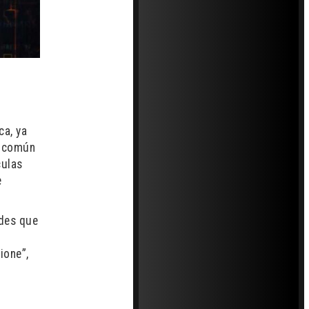
ca, ya
y común
culas
e
ndes que
a
ione”,