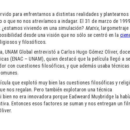
rvido para enfrentarnos a distintas realidades y plantearnos
 o que no nos atrevíamos a indagar. El 31 de marzo de 1999
e: ¿estamos viviendo en una simulación?
Matrix
, largometraje
osibilidad desde una visión que no sólo se centró en la
cien
ligiosos y filosóficos.
ta, UNAM Global entrevistó a Carlos Hugo Gómez Oliver, doc
icas (ENAC – UNAM), quien destacó que la película llegó a s
or con cuestiones filosóficas, y que además usaba técnicas
 comunes.
cula que explotó muy bien las cuestiones filosóficas y relig
que nos regalan. Pero también explotaron una técnica
si bien no era innovadora porque Eadweard Muybridge la habí
ativa. Entonces esos factores se suman y nos entregan un fi
liver.