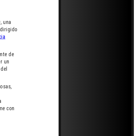
, una
 dirigido
cia
ente de
er un
 del
iosas,
a
lme con