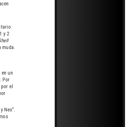
hacen
itario
1 y 2
Shell
ca muda.
 en un
x
. Por
 por el
por
 y Neo”.
emos