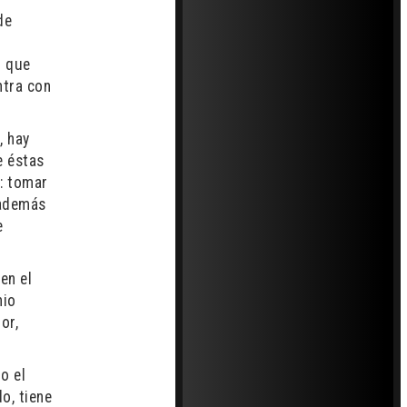
de
a
o que
ntra con
, hay
e éstas
n: tomar
 además
e
en el
nio
or,
o el
o, tiene