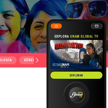
EXPLORA
UNAM GLOBAL TV
OLOGÍA
GÉNERO Y SEXUALIDAD
SALUD
MEDI
EXPLORAR