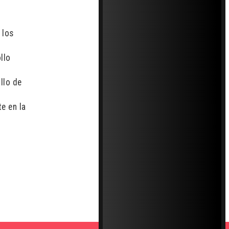
 los
llo
llo de
e en la