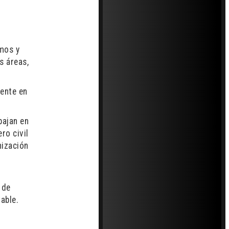
mos y
s áreas,
mente en
bajan en
ro civil
nización
 de
able.