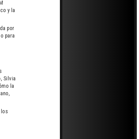
AM
co y la
ada por
do para
s
 Silvia
cómo la
mano,
 los