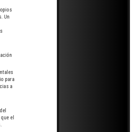
copios
s. Un
os
gación
ntales
io para
cias a
del
 que el
.