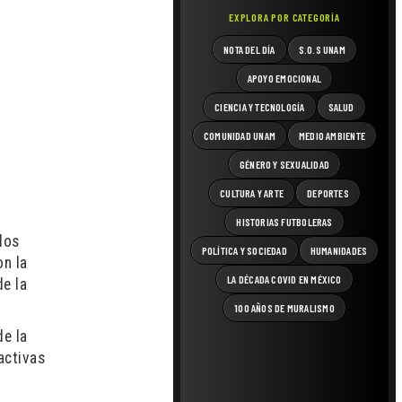
EXPLORA POR CATEGORÍA
NOTA DEL DÍA
S.O.S UNAM
APOYO EMOCIONAL
CIENCIA Y TECNOLOGÍA
SALUD
COMUNIDAD UNAM
MEDIO AMBIENTE
GÉNERO Y SEXUALIDAD
CULTURA Y ARTE
DEPORTES
HISTORIAS FUTBOLERAS
los
POLÍTICA Y SOCIEDAD
HUMANIDADES
on la
LA DÉCADA COVID EN MÉXICO
de la
100 AÑOS DE MURALISMO
de la
activas