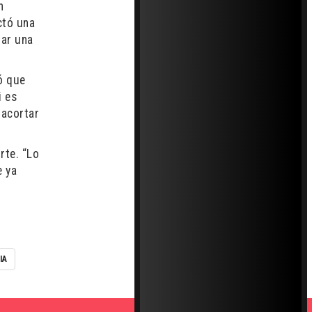
n
ctó una
rar una
ió que
i es
 acortar
rte. “Lo
e ya
IA