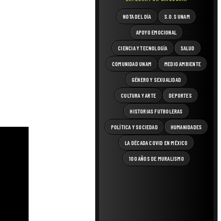
NOTA DEL DÍA
S.O.S UNAM
APOYO EMOCIONAL
CIENCIA Y TECNOLOGÍA
SALUD
COMUNIDAD UNAM
MEDIO AMBIENTE
GÉNERO Y SEXUALIDAD
CULTURA Y ARTE
DEPORTES
HISTORIAS FUTBOLERAS
POLÍTICA Y SOCIEDAD
HUMANIDADES
LA DÉCADA COVID EN MÉXICO
100 AÑOS DE MURALISMO