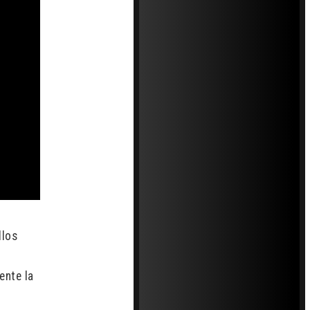
llos
ente la