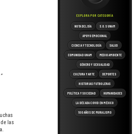
EXPLORA POR CATEGORÍA
NOTA DEL DÍA
S.O.S UNAM
APOYO EMOCIONAL
CIENCIA Y TECNOLOGÍA
SALUD
COMUNIDAD UNAM
MEDIO AMBIENTE
GÉNERO Y SEXUALIDAD
CULTURA Y ARTE
DEPORTES
”
HISTORIAS FUTBOLERAS
POLÍTICA Y SOCIEDAD
HUMANIDADES
LA DÉCADA COVID EN MÉXICO
100 AÑOS DE MURALISMO
muchas
 de las
a.