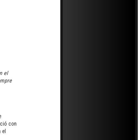
n el
empre
e
eció con
 el