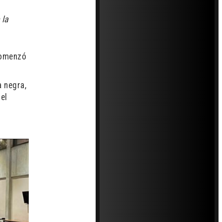
 la
comenzó
a negra,
el