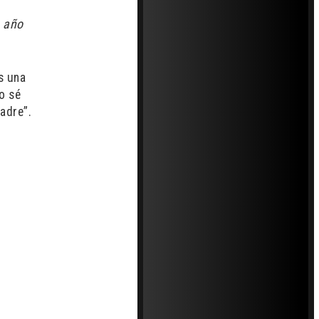
o año
s una
o sé
adre”.