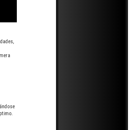
idades,
imera
.
rándose
ptimo.