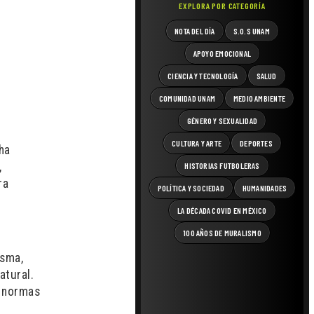
EXPLORA POR CATEGORÍA
NOTA DEL DÍA
S.O.S UNAM
APOYO EMOCIONAL
CIENCIA Y TECNOLOGÍA
SALUD
COMUNIDAD UNAM
MEDIO AMBIENTE
GÉNERO Y SEXUALIDAD
CULTURA Y ARTE
DEPORTES
cha
,
HISTORIAS FUTBOLERAS
ra
POLÍTICA Y SOCIEDAD
HUMANIDADES
LA DÉCADA COVID EN MÉXICO
100 AÑOS DE MURALISMO
isma,
atural.
s normas