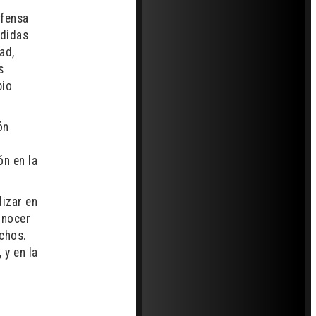
efensa
edidas
ad,
s
bio
ón
ón en la
dizar en
onocer
chos.
 y en la