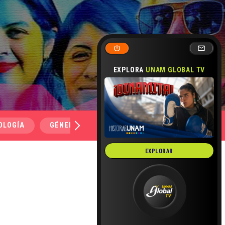
EXPLORA
UNAM GLOBAL TV
OLOGÍA
GÉNERO Y SEXUALIDAD
SALUD
MEDI
EXPLORAR