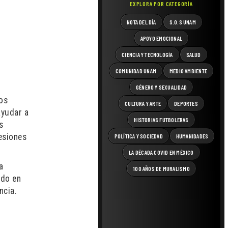
EXPLORA POR CATEGORÍA
NOTA DEL DÍA
S.O.S UNAM
APOYO EMOCIONAL
CIENCIA Y TECNOLOGÍA
SALUD
COMUNIDAD UNAM
MEDIO AMBIENTE
GÉNERO Y SEXUALIDAD
los
CULTURA Y ARTE
DEPORTES
ayudar a
HISTORIAS FUTBOLERAS
s
lesiones
POLÍTICA Y SOCIEDAD
HUMANIDADES
LA DÉCADA COVID EN MÉXICO
a
100 AÑOS DE MURALISMO
ndo en
ncia.