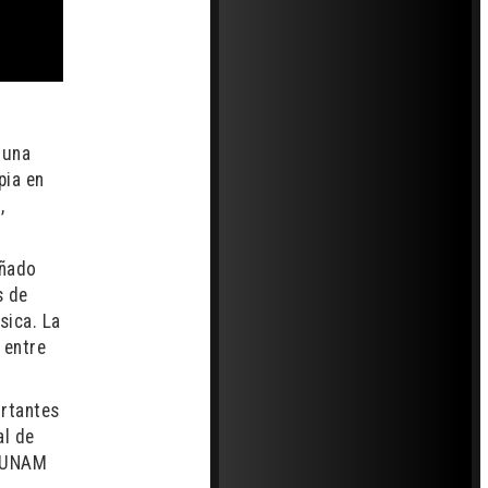
 una
pia en
,
eñado
s de
sica. La
 entre
ortantes
al de
a UNAM