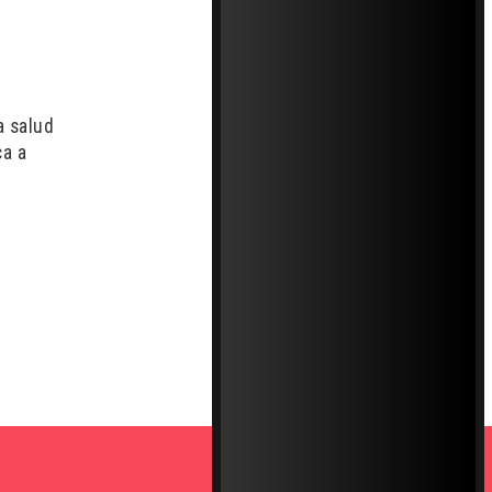
a salud
ca a