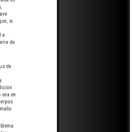
,
lave
ue, si
l e
serie de
tus de
a
dición
a sea en
cuerpos
tamaño
roblema