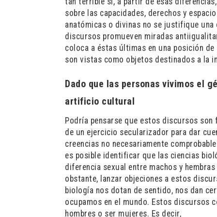
tan terrible si, a partir de esas diferenci
sobre las capacidades, derechos y espacios
anatómicas o divinas no se justifique una
discursos promueven miradas antiigualitar
coloca a éstas últimas en una posición de
son vistas como objetos destinados a la in
Dado que las personas vivimos el g
artificio cultural
Podría pensarse que estos discursos son fá
de un ejercicio secularizador para dar cu
creencias no necesariamente comprobables 
es posible identificar que las ciencias bi
diferencia sexual entre machos y hembras 
obstante, lanzar objeciones a estos discu
biología nos dotan de sentido, nos dan ce
ocupamos en el mundo. Estos discursos con
hombres o ser mujeres. Es decir,