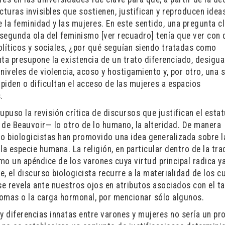
cturas invisibles que sostienen, justifican y reproducen ideas
 la feminidad y las mujeres. En este sentido, una pregunta c
segunda ola del feminismo [ver recuadro] tenía que ver con q
olíticos y sociales, ¿por qué seguían siendo tratadas como
a presupone la existencia de un trato diferenciado, desigua
 niveles de violencia, acoso y hostigamiento y, por otro, una 
piden o dificultan el acceso de las mujeres a espacios
.
puso la revisión crítica de discursos que justifican el esta
de Beauvoir— lo otro de lo humano, la alteridad. De manera
mo biologicistas han promovido una idea generalizada sobre l
 especie humana. La religión, en particular dentro de la tra
omo un apéndice de los varones cuya virtud principal radica y
e, el discurso biologicista recurre a la materialidad de los 
e revela ante nuestros ojos en atributos asociados con el 
somas o la carga hormonal, por mencionar sólo algunos.
hay diferencias innatas entre varones y mujeres no sería un p