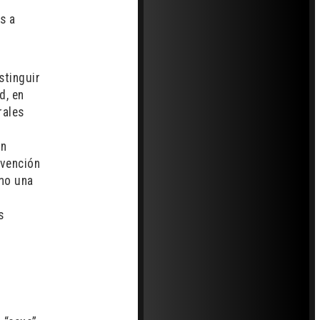
s a
stinguir
d, en
rales
a
un
rvención
mo una
s