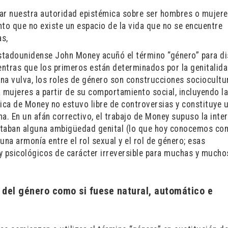
tar nuestra autoridad epistémica sobre ser hombres o mujere
anto que no existe un espacio de la vida que no se encuentre
as,
stadounidense John Money acuñó el término “género” para di
entras que los primeros están determinados por la genitalida
na vulva, los roles de género son construcciones sociocultu
a mujeres a partir de su comportamiento social, incluyendo l
nica de Money no estuvo libre de controversias y constituye 
ina. En un afán correctivo, el trabajo de Money supuso la inte
taban alguna ambigüedad genital (lo que hoy conocemos co
 una armonía entre el rol sexual y el rol de género; esas
y psicológicos de carácter irreversible para muchas y mucho
del género como si fuese natural, automático e