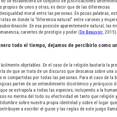
as, no se estableciera un conjunto de justificaciones determini
 propios de unos y otras, es decir que de las diferencias
 desigualdad moral entre las personas. En pocas palabras, es
istas en donde la “diferencia natural” entre varones y mujer
 subordinación. En esa posición aparentemente natural, las m
manencia, carentes de prestigio y poder (
De Beauvoir
, 2015)
énero todo el tiempo, dejamos de percibirlo como u
cilmente objetables. En el caso de la religión bastaría la pr
enta de que se trata de un discurso que descansa sobre una s
ni compartidas por todas las personas. Para el caso de la b
ológicas parten de un entendimiento dicotómico y jerárquico d
que se extrapola a todas las especies, incluyendo a la huma
rsos no merma del todo su efectividad en tanto que religión 
rtidumbre sobre nuestra propia identidad y sobre el lugar qu
tribuyen a escribir el guion y las reglas de este juego llam