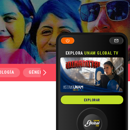
EXPLORA
UNAM GLOBAL TV
OLOGÍA
GÉNERO Y SEXUALIDAD
SALUD
MEDI
EXPLORAR