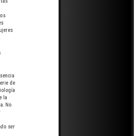
stas
tos
es
ujeres
.
n
esencia
erie de
iología
e la
na. No
y
e
ado ser