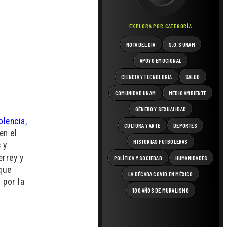
EXPLORA POR CATEGORÍA
NOTA DEL DÍA
S.O.S UNAM
APOYO EMOCIONAL
CIENCIA Y TECNOLOGÍA
SALUD
COMUNIDAD UNAM
MEDIO AMBIENTE
GÉNERO Y SEXUALIDAD
olencia,
CULTURA Y ARTE
DEPORTES
en el
HISTORIAS FUTBOLERAS
 y
rrey y
POLÍTICA Y SOCIEDAD
HUMANIDADES
 que
LA DÉCADA COVID EN MÉXICO
 por la
100 AÑOS DE MURALISMO