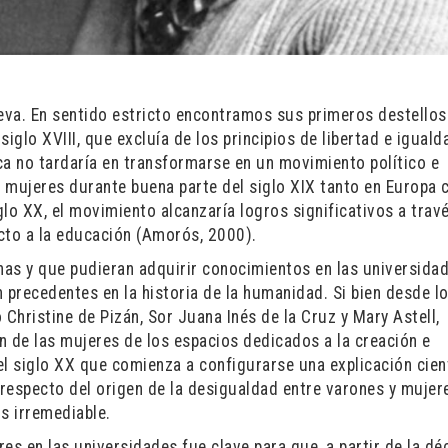
ueva. En sentido estricto encontramos sus primeros destellos
siglo XVIII, que excluía de los principios de libertad e iguald
ica no tardaría en transformarse en un movimiento político e
as mujeres durante buena parte del siglo XIX tanto en Europa
lo XX, el movimiento alcanzaría logros significativos a travé
icto a la educación (Amorós, 2000).
as y que pudieran adquirir conocimientos en las universida
 precedentes en la historia de la humanidad. Si bien desde l
hristine de Pizán, Sor Juana Inés de la Cruz y Mary Astell,
n de las mujeres de los espacios dedicados a la creación e
l siglo XX que comienza a configurarse una explicación cient
n respecto del origen de la desigualdad entre varones y muje
s irremediable.
res en las universidades fue clave para que, a partir de la d