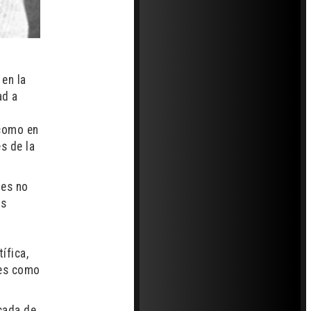
 en la
ad a
 como en
s de la
des no
os
ífica,
res como
écada de