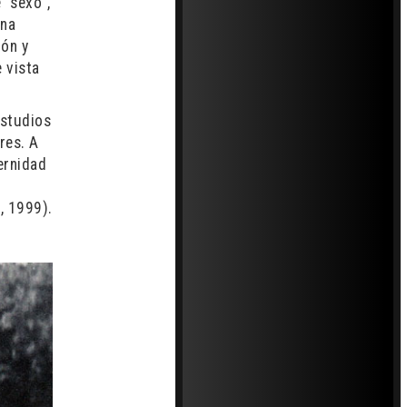
 “sexo”,
una
ión y
e vista
estudios
res. A
ernidad
, 1999).