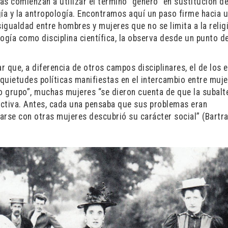
tas comienzan a utilizar el término “género” en sustitución de
gía y la antropología. Encontramos aquí un paso firme hacia 
sigualdad entre hombres y mujeres que no se limita a la relig
logía como disciplina científica, la observa desde un punto d
 que, a diferencia de otros campos disciplinares, el de los 
nquietudes políticas manifiestas en el intercambio entre muje
eño grupo”, muchas mujeres “se dieron cuenta de que la subalt
olectiva. Antes, cada una pensaba que sus problemas eran
arse con otras mujeres descubrió su carácter social” (Bartra