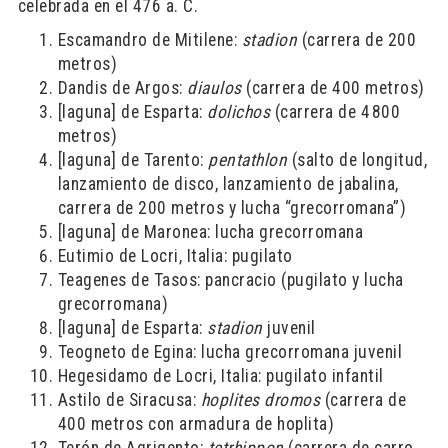
celebrada en el 476 a. C.
Escamandro de Mitilene:
stadion
(carrera de 200
metros)
Dandis de Argos:
diaulos
(carrera de 400 metros)
[laguna] de Esparta:
dolichos
(carrera de 4 800
metros)
[laguna] de Tarento:
pentathlon
(salto de longitud,
lanzamiento de disco, lanzamiento de jabalina,
carrera de 200 metros y lucha “grecorromana”)
[laguna] de Maronea: lucha grecorromana
Eutimio de Locri, Italia: pugilato
Teagenes de Tasos: pancracio (pugilato y lucha
grecorromana)
[laguna] de Esparta:
stadion
juvenil
Teogneto de Egina: lucha grecorromana juvenil
Hegesidamo de Locri, Italia: pugilato infantil
Astilo de Siracusa:
hoplites dromos
(carrera de
400 metros con armadura de hoplita)
Terón de Agrigento:
tetrhippon
(carrera de carro