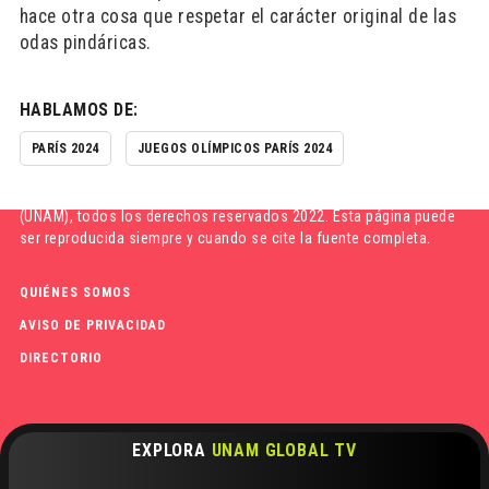
hace otra cosa que respetar el carácter original de las
odas pindáricas.
HABLAMOS DE:
PARÍS 2024
JUEGOS OLÍMPICOS PARÍS 2024
Hecho en México,
Universidad Nacional Autónoma de México
(UNAM)
, todos los derechos reservados 2022. Esta página puede
ser reproducida siempre y cuando se cite la fuente completa.
QUIÉNES SOMOS
AVISO DE PRIVACIDAD
DIRECTORIO
EXPLORA
UNAM GLOBAL TV