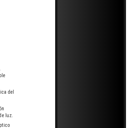
,
ble
ica del
ón
de luz.
ptico