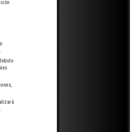
cción
ro
.
 debido
ales
iones,
alizará
.