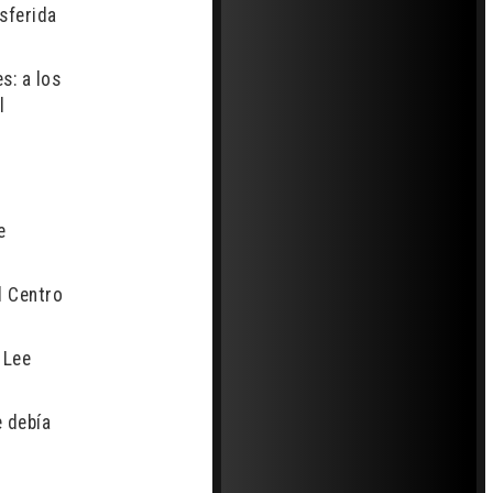
nsferida
s: a los
l
e
l Centro
 Lee
e debía