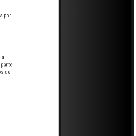
s por
s
 a
 parte
os de