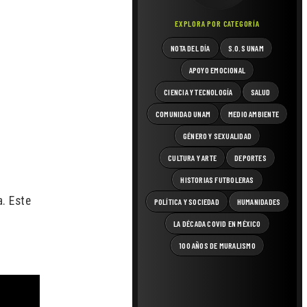
EXPLORA POR CATEGORÍA
NOTA DEL DÍA
S.O.S UNAM
APOYO EMOCIONAL
CIENCIA Y TECNOLOGÍA
SALUD
COMUNIDAD UNAM
MEDIO AMBIENTE
GÉNERO Y SEXUALIDAD
CULTURA Y ARTE
DEPORTES
HISTORIAS FUTBOLERAS
a. Este
POLÍTICA Y SOCIEDAD
HUMANIDADES
LA DÉCADA COVID EN MÉXICO
100 AÑOS DE MURALISMO