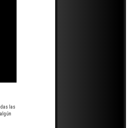
odas las
 algún