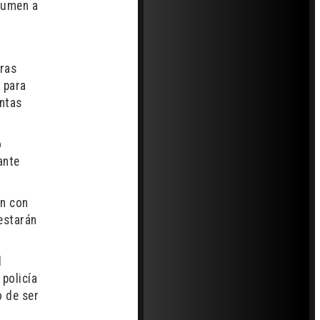
 sumen a
tras
 para
entas
o
ante
ón con
 estarán
l
 policía
o de ser