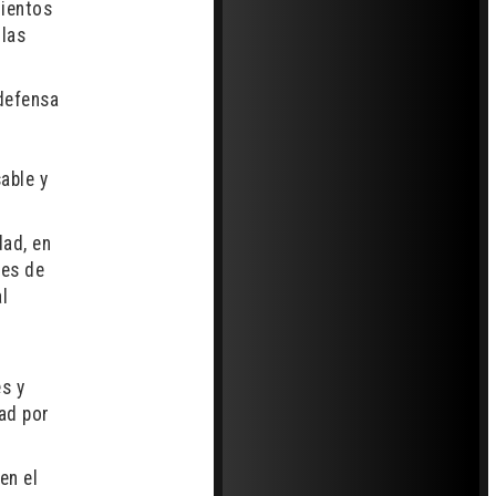
mientos
 las
 defensa
able y
dad, en
res de
l
es y
ad por
en el