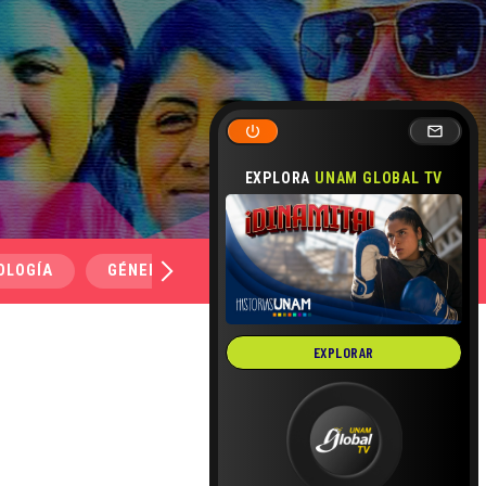
EXPLORA
UNAM GLOBAL TV
OLOGÍA
GÉNERO Y SEXUALIDAD
SALUD
MEDI
EXPLORAR