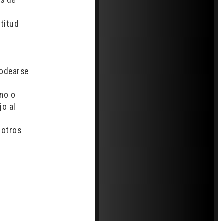
es de
ctitud
rodearse
ono o
jo al
 otros