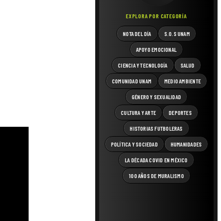
EXPLORA POR CATEGORÍA
NOTA DEL DÍA
S.O.S UNAM
APOYO EMOCIONAL
CIENCIA Y TECNOLOGÍA
SALUD
COMUNIDAD UNAM
MEDIO AMBIENTE
GÉNERO Y SEXUALIDAD
CULTURA Y ARTE
DEPORTES
HISTORIAS FUTBOLERAS
POLÍTICA Y SOCIEDAD
HUMANIDADES
LA DÉCADA COVID EN MÉXICO
100 AÑOS DE MURALISMO