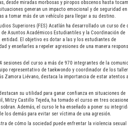
sas, desde miradas morbosas y piropos obscenos hasta toca
situaciones generan un impacto emocional y de seguridad en
 a tomar más de un vehículo para llegar a su destino.
tudios Superiores (FES) Acatlán ha desarrollado un curso de
a de Asuntos Académicos Estudiantiles y la Coordinación de
entidad. El objetivo es dotar a las y los estudiantes de
dad y enseñarles a repeler agresiones de una manera respons
4 sesiones del curso a más de 970 integrantes de la comuni
uipo representativo de taekwondo y coordinador de los talle
ús Zamora Liévano, destaca la importancia de estar atentos a
estacan su utilidad para ganar confianza en situaciones de
il, Mitzy Castillo Tejeda, ha tomado el curso en tres ocasion
sobran. Además, el curso le ha enseñado a poner su integrid
 de los demás para evitar ser víctima de una agresión.
stra de cómo la sociedad puede enfrentar la violencia sexual 