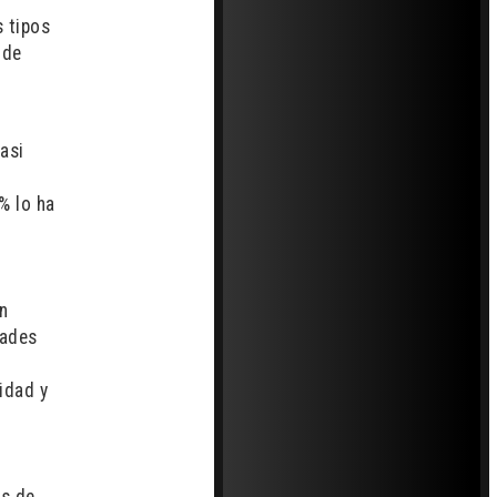
s tipos
 de
asi
% lo ha
n
dades
idad y