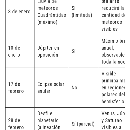
Lluvia de
brillante
meteoros
Sí
reducirá la
3 de enero
Cuadrántidas
(limitada)
cantidad de
(máximo)
meteoros
visibles
Máximo brill
10 de
Júpiter en
anual;
Sí
enero
oposición
observable
toda la noch
Visible
principalmen
17 de
Eclipse solar
No
en regiones
febrero
anular
polares del
hemisferio s
Desfile
Venus, Júpit
28 de
planetario
y Saturno
Sí (parcial)
febrero
(alineación
visibles a