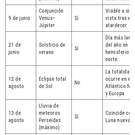
Conjunción
Visible a sim
9 de junio
Venus–
Sí
vista tras el
Júpiter
atardecer
Día más larg
21 de
Solsticio de
del año en el
Sí
junio
verano
hemisferio
norte
La totalidad
12 de
Eclipse total
ocurre en el
No
agosto
de Sol
Atlántico No
y Europa
Lluvia de
13 de
meteoros
Coincide con
Sí
agosto
Perseidas
Luna nueva
(máximo)