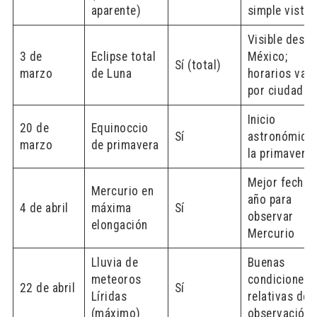
aparente)
simple vista
Visible desd
3 de
Eclipse total
México;
Sí (total)
marzo
de Luna
horarios varí
por ciudad
Inicio
20 de
Equinoccio
Sí
astronómico
marzo
de primavera
la primavera
Mejor fecha 
Mercurio en
año para
4 de abril
máxima
Sí
observar
elongación
Mercurio
Lluvia de
Buenas
meteoros
condiciones
22 de abril
Sí
Líridas
relativas de
(máximo)
observación