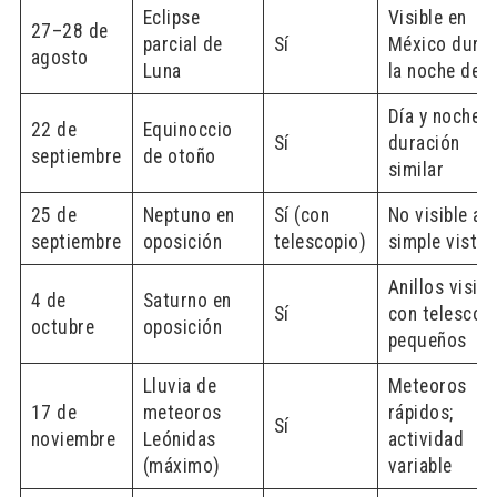
Eclipse
Visible en
27–28 de
parcial de
Sí
México dura
agosto
Luna
la noche del 
Día y noche 
22 de
Equinoccio
Sí
duración
septiembre
de otoño
similar
25 de
Neptuno en
Sí (con
No visible a
septiembre
oposición
telescopio)
simple vista
Anillos visibl
4 de
Saturno en
Sí
con telescop
octubre
oposición
pequeños
Lluvia de
Meteoros
17 de
meteoros
rápidos;
Sí
noviembre
Leónidas
actividad
(máximo)
variable